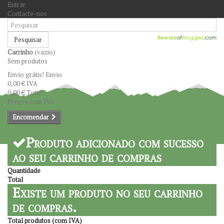
Entrar
Contacte-nos
Pesquisar
Carrinho
(vazio)
Sem produtos
Envio grátis!
Envio
0,00 €
IVA
0,00 €
Total
Preços com IVA
Encomendar
Produto adicionado com sucesso
ao seu carrinho de compras
Quantidade
Total
Existe um produto no seu carrinho
de compras.
Total produtos (com IVA)