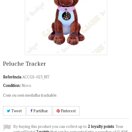
Peluche Tracker
Referência
ACCGS-023_NT
Condition:
Novo
Com ou sem medalha trackable.
Tweet
Partilhar
Pinterest
By buying this product you can collect up to
2
loyalty points
. Your
cart will total
2
points
that can be converted into a voucher of
0,40 €
.