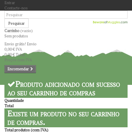
Entrar
Contacte-nos
Pesquisar
Carrinho
(vazio)
Sem produtos
Envio grátis!
Envio
0,00 €
IVA
0,00 €
Total
Preços com IVA
Encomendar
Produto adicionado com sucesso
ao seu carrinho de compras
Quantidade
Total
Existe um produto no seu carrinho
de compras.
Total produtos (com IVA)