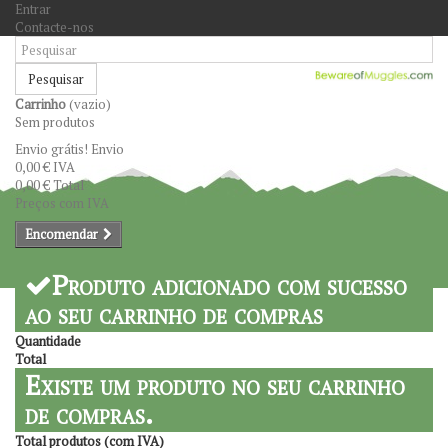
Entrar
Contacte-nos
Pesquisar
Carrinho
(vazio)
Sem produtos
Envio grátis!
Envio
0,00 €
IVA
0,00 €
Total
Preços com IVA
Encomendar
Produto adicionado com sucesso
ao seu carrinho de compras
Quantidade
Total
Existe um produto no seu carrinho
de compras.
Total produtos (com IVA)