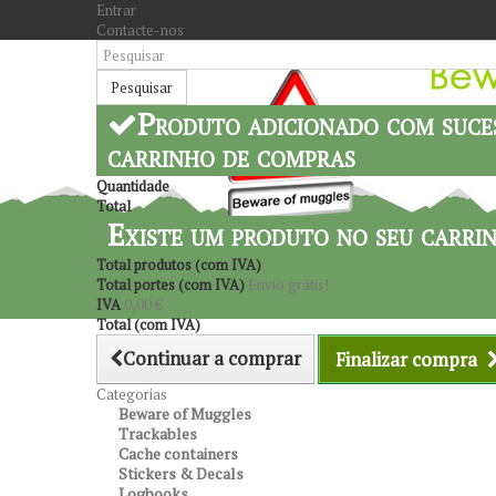
Entrar
Contacte-nos
Pesquisar
Produto adicionado com suce
carrinho de compras
Quantidade
Total
Existe um produto no seu carri
Total produtos (com IVA)
Total portes (com IVA)
Envio grátis!
IVA
0,00 €
Total (com IVA)
Continuar a comprar
Finalizar compra
Categorias
Beware of Muggles
Trackables
Cache containers
Stickers & Decals
Logbooks