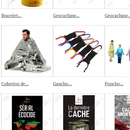
Bracelet...
Geocaching...
Geocaching..
Cobertor de...
Gancho...
Poncho...