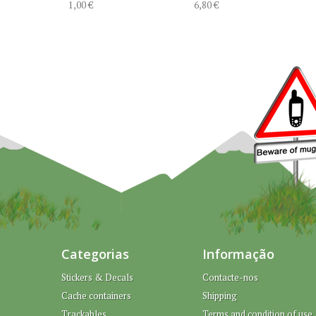
1,00 €
6,80 €
Categorias
Informação
Stickers & Decals
Contacte-nos
Cache containers
Shipping
Trackables
Terms and condition of use