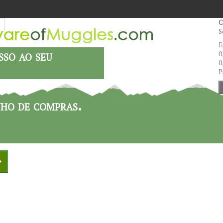
C
S
E
sso ao seu
0
0
P
nho de compras.