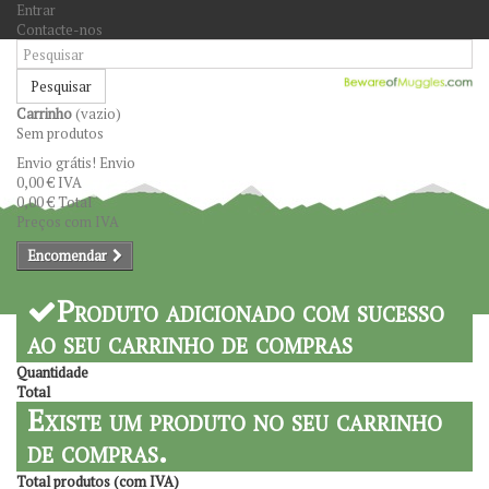
Entrar
Contacte-nos
Pesquisar
Carrinho
(vazio)
Sem produtos
Envio grátis!
Envio
0,00 €
IVA
0,00 €
Total
Preços com IVA
Encomendar
Produto adicionado com sucesso
ao seu carrinho de compras
Quantidade
Total
Existe um produto no seu carrinho
de compras.
Total produtos (com IVA)