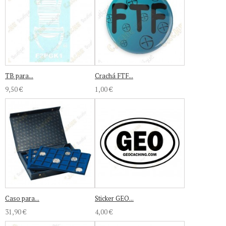
TB para...
Crachá FTF...
9,50 €
1,00 €
Caso para...
Sticker GEO...
31,90 €
4,00 €